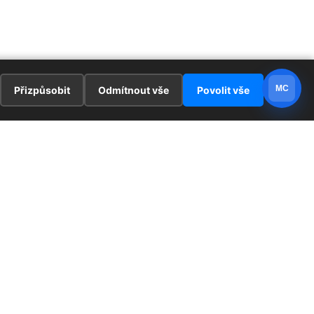
MC
Přizpůsobit
Odmítnout vše
Povolit vše
E
ZAJÍMAVOSTI
PRÁVNÍ UJEDNÁNÍ
ka !
Redaktoři
Ochrana osobních údajů
Cookies