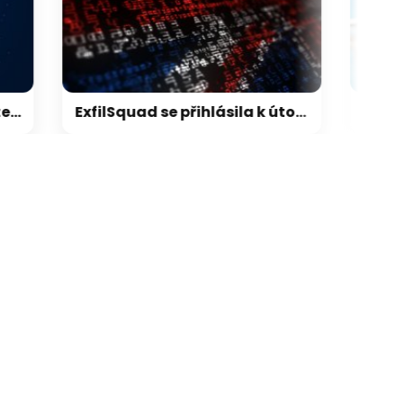
galerie: cviky
ExfilSquad se přihlásila k útoku na britskou policii. Žádala výkupné za mlčení