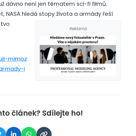
 dávno není jen tématem sci-fi filmů.
t, NASA hledá stopy života a armády řeší
stvo
Reklama
tuji-mimoz
armady-i
nto článek? Sdílejte ho!