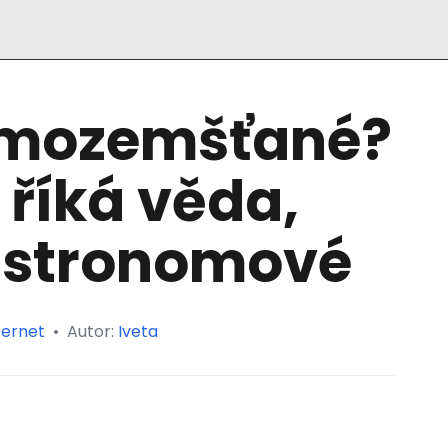
mimozemšťané?
 říká věda,
astronomové
ternet
•
Autor:
Iveta