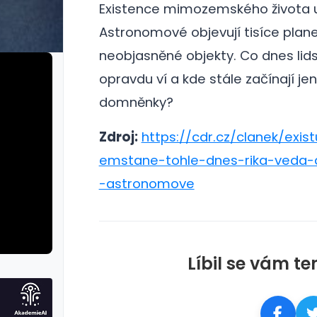
Existence mimozemského života už
Astronomové objevují tisíce plane
neobjasněné objekty.
Co dnes lid
opravdu ví a kde stále začínají jen
domněnky?
Zdroj:
https://cdr.cz/clanek/exis
emstane-tohle-dnes-rika-veda-
-astronomove
Líbil se vám te