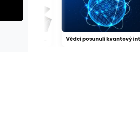
rie: cviky
galerie: cviky
LEGO představilo dosud nejdetailnější model Hubbleova teleskopu
Vědci posunuli kvantový internet. Propojili ho s běžným internetem