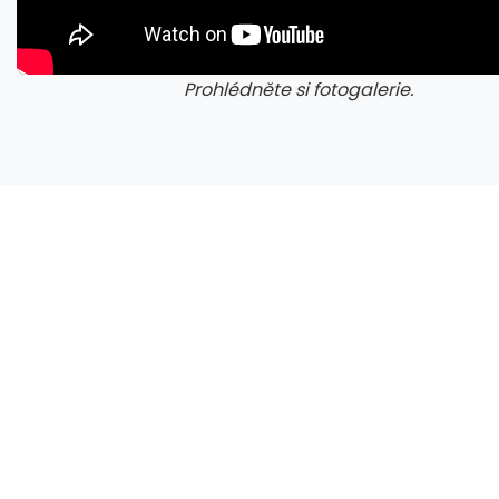
Prohlédněte si fotogalerie.
galerie: cviky
gale
Nestačí kontrolovat adresu webu. Nový útok na Microsoft využívá oficiální portál