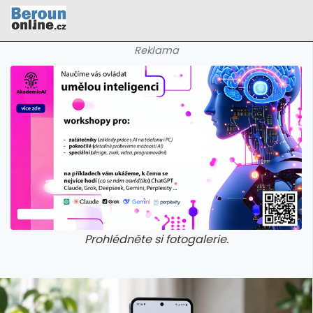
Reklama
Prohlédněte si fotogalerie.
galerie: cviky
galerie: cviky