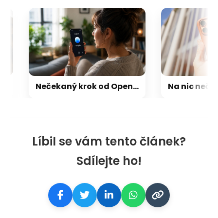
Nečekaný krok od OpenAI: pokročilý model GPT–5.6 Luna nabídne i neplatícím uživatelům
Líbil se vám tento článek?
Sdílejte ho!