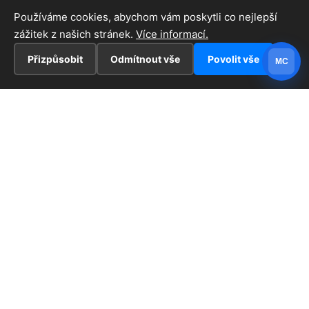
Používáme cookies, abychom vám poskytli co nejlepší
zážitek z našich stránek.
Více informací.
Přizpůsobit
Odmítnout vše
Povolit vše
MC
INFORMACE