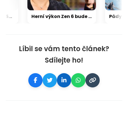
Výrobci: GeForce RTX 5000 zdraží o 20-30 %, zastavili jsme dodávky levných karet
Herní výkon Zen 6 bude 15-18 % nad Zen 5, na úrovni Zen 5 X3D
Líbil se vám tento článek?
Sdílejte ho!