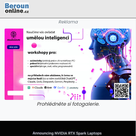
Reklama
Prohlédněte si fotogalerie.
galerie: cviky
galerie: cviky