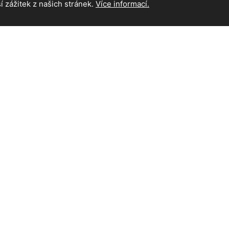
 zážitek z našich stránek.
Více informací.
INFORMAC
Hlavní strán
Kontakt
a práva vyhrazena.
icMC
| Supported by
Akademie AI
&
MediaMC
| © 2005 - 2026