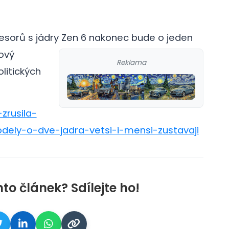
cesorů s jádry Zen 6 nakonec bude o jeden
ový
Reklama
litických
zrusila-
ly-o-dve-jadra-vetsi-i-mensi-zustavaji
nto článek? Sdílejte ho!