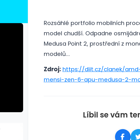
Rozsáhlé portfolio mobilních pro
model chudší.
Odpadne osmijádr
Medusa Point 2, prostřední z mono
modelů…
Zdroj:
https://diit.cz/clanek/amd-
mensi-zen-6-apu-medusa-2-mode
Líbil se vám te