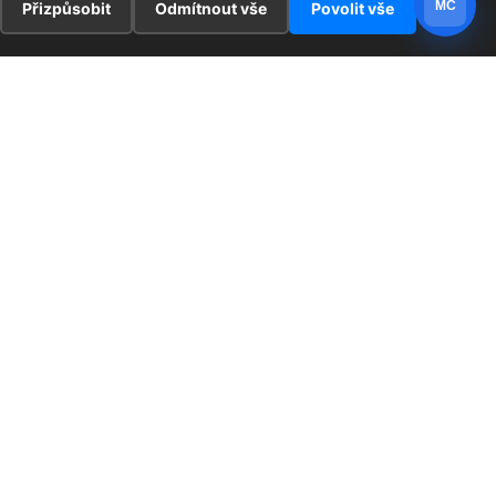
MC
Přizpůsobit
Odmítnout vše
Povolit vše
E
ZAJÍMAVOSTI
PRÁVNÍ UJEDNÁNÍ
ka !
Redaktoři
Ochrana osobních údajů
Cookies