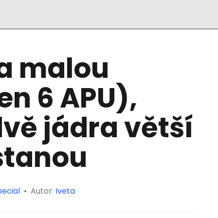
la malou
en 6 APU),
vě jádra větší
stanou
ecial
•
Autor:
Iveta