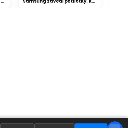
Samsung zavedl pětiletky, kdo chce mít paměti jisté, musí objednat na 5 let