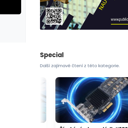
rie: cviky
galerie: cviky
Special
Další zajímavé čtení z této kategorie.