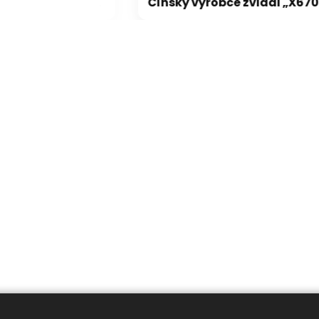
Pády Battlefield 6 s GeForce vyřešeny, netýkaly se jen vodní hladiny na RTX 5000
Čínský výrobce zvládl „X670 XPANSION KIT“ levněji, dostupně a lépe než ASRock