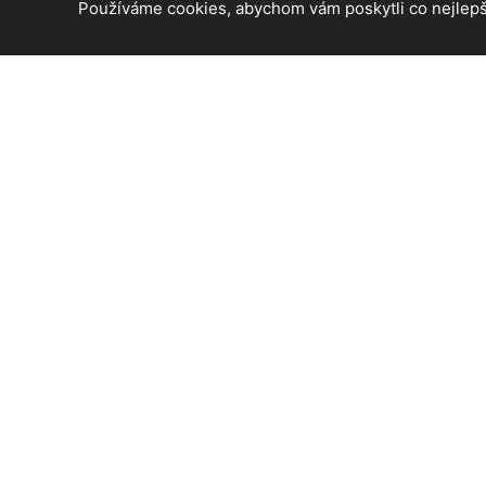
Používáme cookies, abychom vám poskytli co nejlepší
© 2026 Beroun - informace a aktuální zprávy z ČR. Všechn
Created by
Roman Kunert and his team
| Powered by
Publ