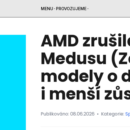
MENU
PROVOZUJEME
AMD zruši
Medusu (Z
modely o d
i menší zů
Publikováno:
08.06.2026
•
Kategorie:
Sp